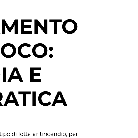
AMENTO
UOCO:
IA E
RATICA
tipo di lotta antincendio, per